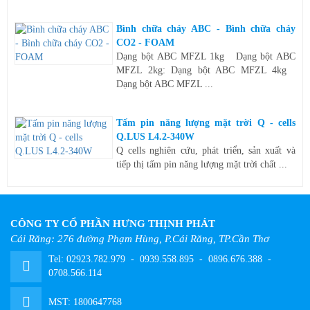
Bình chữa cháy ABC - Bình chữa cháy
CO2 - FOAM
Dạng bột ABC MFZL 1kg Dạng bột ABC
MFZL 2kg: Dạng bột ABC MFZL 4kg
Dạng bột ABC MFZL ...
Tấm pin năng lượng mặt trời Q - cells
Q.LUS L4.2-340W
Q cells nghiên cứu, phát triển, sản xuất và
tiếp thị tấm pin năng lượng mặt trời chất ...
CÔNG TY CỔ PHẦN HƯNG THỊNH PHÁT
Cái Răng: 276 đường Phạm Hùng, P.Cái Răng, TP.Cần Thơ
Tel:
02923.782.979
-
0939.558.895
-
0896.676.388
-
0708.566.114
MST: 1800647768