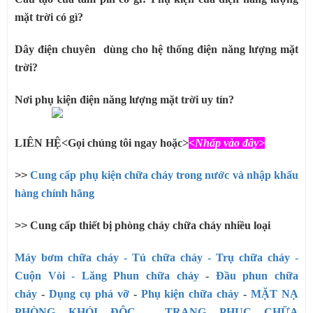
mặt trời có gì?
Dây điện chuyên dùng cho hệ thống điện năng lượng mặt
trời?
Nơi phụ kiện điện năng lượng mặt trời uy tín?
LIÊN HỆ<Gọi chúng tôi ngay hoặc>
<Nhấp vào đây>
>>
Cung cấp phụ kiện chữa cháy trong nước và nhập khẩu
hàng chính hãng
>>
Cung cấp thiết bị phòng cháy chữa cháy nhiều loại
Máy bơm chữa cháy
- Tủ chữa cháy
- Trụ chữa cháy
-
Cuộn Vòi - Lăng Phun chữa cháy
-
Đầu phun chữa
cháy
-
Dụng cụ phá vỡ
-
Phụ kiện chữa cháy
-
MẶT NẠ
PHÒNG KHÓI ĐỘC
-
TRANG PHỤC CHỮA