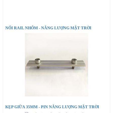
NỐI RAIL NHÔM - NĂNG LƯỢNG MẶT TRỜI
KẸP GIỮA 35MM - PIN NĂNG LƯỢNG MẶT TRỜI