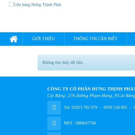
GIỚI THIỆU
THÔNG TIN CẦN BIẾT
Không tìm thấy dữ liệu...
CÔNG TY CỔ PHẦN HƯNG THỊNH PHÁ
Cái Răng: 276 đường Phạm Hùng, P.Cái Răng
Tel:
02923.782.979
-
0939.558.895
-
0
MST: 1800647768