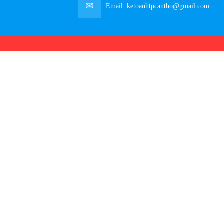
Email:
ketoanhtpcantho@gmail.com