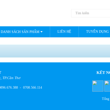
LIÊN HỆ
TUYỂN DỤNG
DANH SÁCH SẢN PHẨM
KẾT N
T
, TP.Cần Thơ
896.676.388
-
0708.566.114
Tổng 