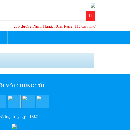
276 đường Phạm Hùng, P.Cái Răng, TP. Cần Thơ
ỐI VỚI CHÚNG TÔI
số lượt truy cập:
1667