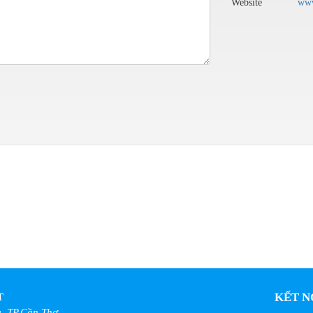
Website
www
KẾT N
T
, TP.Cần Thơ