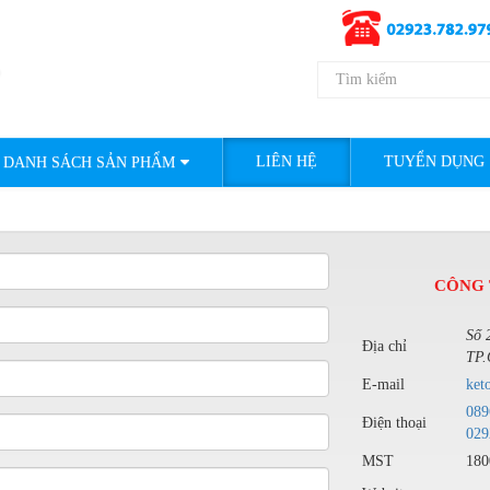
LIÊN HỆ
TUYỂN DỤNG
DANH SÁCH SẢN PHẨM
CÔNG 
Số 
Địa chỉ
TP.
E-mail
ket
089
Điện thoại
029
MST
180