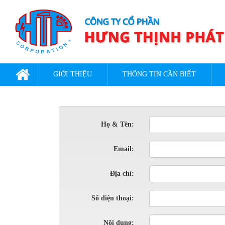
GIỚI THIỆU
THÔNG TIN CẦN BIẾT
Họ & Tên:
Email:
Địa chỉ:
Số điện thoại:
Nội dung: