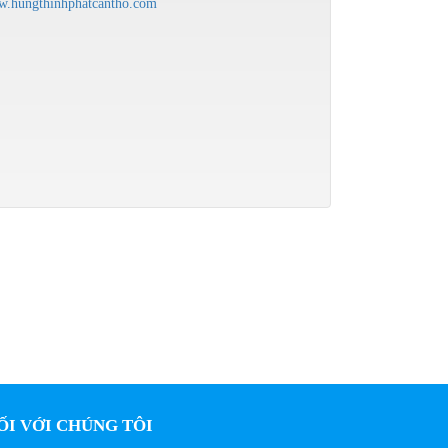
.hungthinhphatcantho.com
ỐI VỚI CHÚNG TÔI