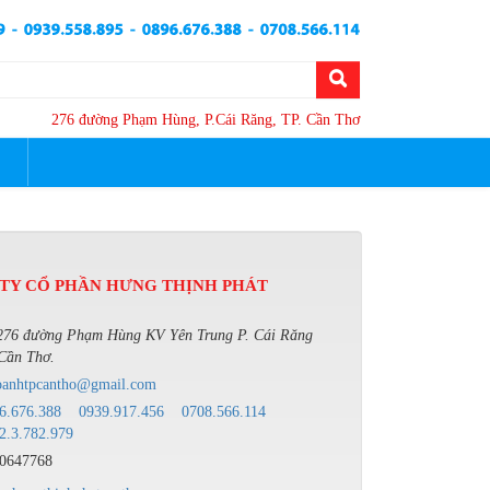
276 đường Phạm Hùng, P.Cái Răng, TP. Cần Thơ
TY CỔ PHẦN HƯNG THỊNH PHÁT
276 đường Phạm Hùng KV Yên Trung P. Cái Răng
Cần Thơ.
oanhtpcantho@gmail.com
6.676.388
0939.917.456
0708.566.114
2.3.782.979
0647768