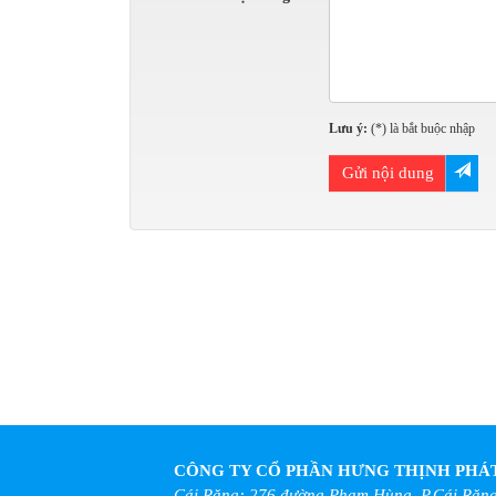
Lưu ý:
(
*
) là bắt buộc nhập
Gửi nội dung
CÔNG TY CỔ PHẦN HƯNG THỊNH PHÁ
Cái Răng: 276 đường Phạm Hùng, P.Cái Răng