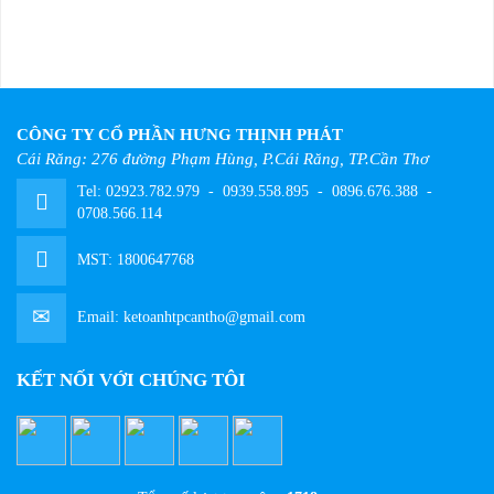
CÔNG TY CỔ PHẦN HƯNG THỊNH PHÁT
Cái Răng: 276 đường Phạm Hùng, P.Cái Răng, TP.Cần Thơ
Tel:
02923.782.979
-
0939.558.895
-
0896.676.388
-
0708.566.114
MST: 1800647768
Email:
ketoanhtpcantho@gmail.com
KẾT NỐI VỚI CHÚNG TÔI