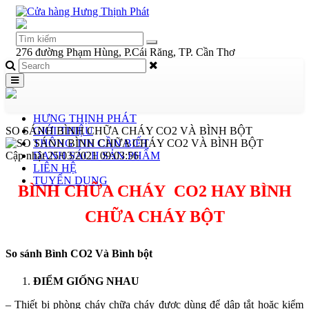
276 đường Phạm Hùng, P.Cái Răng, TP. Cần Thơ
HƯNG THỊNH PHÁT
SO SÁNH BÌNH CHỮA CHÁY CO2 VÀ BÌNH BỘT
GIỚI THIỆU
THÔNG TIN CẦN BIẾT
Cập nhật 25/03/2021 09:03:56
DANH SÁCH SẢN PHẨM
LIÊN HỆ
TUYỂN DỤNG
BÌNH CHỮA CHÁY CO2 HAY BÌNH
CHỮA CHÁY BỘT
So sánh Bình CO2 Và Bình bột
ĐIỂM GIỐNG NHAU
– Thiết bị phòng cháy chữa cháy được dùng để dập tắt hoặc kiểm