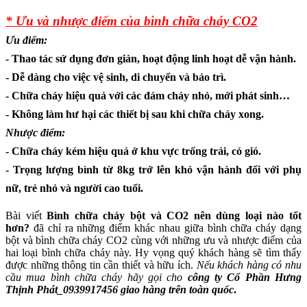
*
Ưu và nhược điểm của bình chữa cháy CO2
Ưu điểm:
- Thao tác sử dụng đơn giản, hoạt động linh hoạt dễ vận hành.
- Dễ dàng cho việc vệ sinh, di chuyển và bảo trì.
- Chữa cháy hiệu quả với các đám cháy nhỏ, mới phát sinh…
- Không làm hư hại các thiết bị sau khi chữa cháy xong.
Nhược điểm:
- Chữa cháy kém hiệu quả ở khu vực trống trải, có gió.
- Trọng lượng bình từ 8kg trở lên khó vận hành đối với phụ
nữ, trẻ nhỏ và người cao tuổi.
Bài viết
Bình chữa cháy bột và CO2 nên dùng loại nào tốt
hơn?
đã chỉ ra những điểm khác nhau giữa bình chữa cháy dạng
bột và bình chữa cháy CO2 cùng với những ưu và nhược điểm của
hai loại bình chữa cháy này. Hy vọng quý khách hàng sẽ tìm thấy
được những thông tin cần thiết và hữu ích.
Nếu khách hàng có nhu
cầu mua bình chữa cháy hãy gọi cho
công ty
Cổ Phần Hưng
Thịnh Phát_
0939917456
giao hàng trên toàn quốc
.