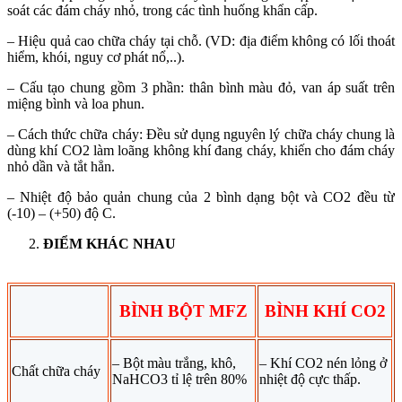
soát các đám cháy nhỏ, trong các tình huống khẩn cấp.
– Hiệu quả cao chữa cháy tại chỗ. (VD: địa điểm không có lối thoát
hiểm, khói, nguy cơ phát nổ,..).
– Cấu tạo chung gồm 3 phần: thân bình màu đỏ, van áp suất trên
miệng bình và loa phun.
– Cách thức chữa cháy: Đều sử dụng nguyên lý chữa cháy chung là
dùng khí CO2 làm loãng không khí đang cháy, khiến cho đám cháy
nhỏ dần và tắt hẳn.
– Nhiệt độ bảo quản chung của 2 bình dạng bột và CO2 đều từ
(-10) – (+50) độ C.
ĐIỂM KHÁC NHAU
BÌNH BỘT MFZ
BÌNH KHÍ CO2
– Bột màu trắng, khô,
– Khí CO2 nén lỏng ở
Chất chữa cháy
NaHCO3 tỉ lệ trên 80%
nhiệt độ cực thấp.