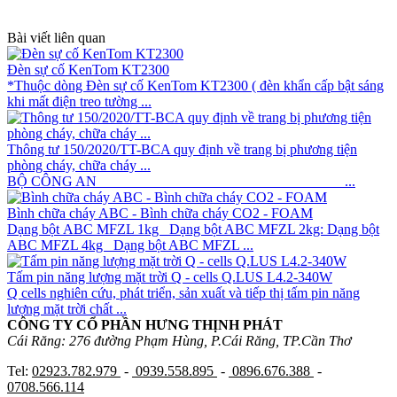
Bài viết liên quan
Đèn sự cố KenTom KT2300
*Thuộc dòng Đèn sự cố KenTom KT2300 ( đèn khẩn cấp bật sáng
khi mất điện treo tường ...
Thông tư 150/2020/TT-BCA quy định về trang bị phương tiện
phòng cháy, chữa cháy ...
BỘ CÔNG AN ...
Bình chữa cháy ABC - Bình chữa cháy CO2 - FOAM
Dạng bột ABC MFZL 1kg Dạng bột ABC MFZL 2kg: Dạng bột
ABC MFZL 4kg Dạng bột ABC MFZL ...
Tấm pin năng lượng mặt trời Q - cells Q.LUS L4.2-340W
Q cells nghiên cứu, phát triển, sản xuất và tiếp thị tấm pin năng
lượng mặt trời chất ...
CÔNG TY CỔ PHẦN HƯNG THỊNH PHÁT
Cái Răng: 276 đường Phạm Hùng, P.Cái Răng, TP.Cần Thơ
Tel:
02923.782.979
-
0939.558.895
-
0896.676.388
-
0708.566.114