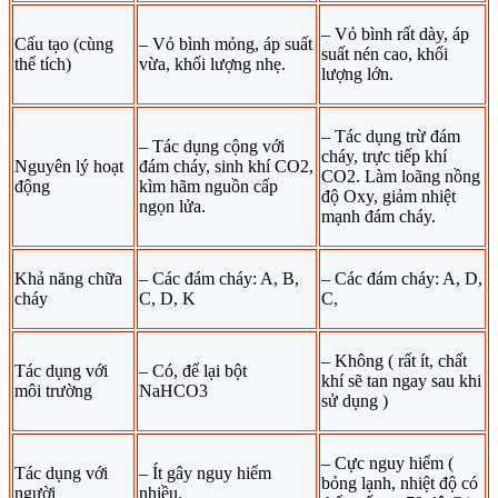
– Vỏ bình rất dày, áp
Cấu tạo (cùng
– Vỏ bình mỏng, áp suất
suất nén cao, khối
thể tích)
vừa, khối lượng nhẹ.
lượng lớn.
– Tác dụng trừ đám
– Tác dụng cộng với
cháy, trực tiếp khí
Nguyên lý hoạt
đám cháy, sinh khí CO2,
CO2. Làm loãng nồng
động
kìm hãm nguồn cấp
độ Oxy, giảm nhiệt
ngọn lửa.
mạnh đám cháy.
Khả năng chữa
– Các đám cháy: A, B,
– Các đám cháy: A, D,
cháy
C, D, K
C,
– Không ( rất ít, chất
Tác dụng với
– Có, để lại bột
khí sẽ tan ngay sau khi
môi trường
NaHCO3
sử dụng )
– Cực nguy hiểm (
Tác dụng với
– Ít gây nguy hiểm
bỏng lạnh, nhiệt độ có
người
nhiều.