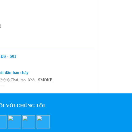
YDS - S01
hói đầu báo cháy
⯑⯑Chai tạo khói SMOKE
..
ỐI VỚI CHÚNG TÔI