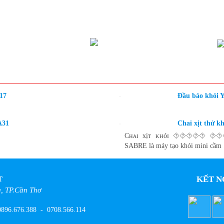
17
Đầu báo khói 
A31
Chai xịt thử k
Cʜᴀɪ xịᴛ ᴋʜóɪ ⯑⯑⯑⯑⯑ ⯑⯑⯑
SABRE là máy tạo khói mini cầm .
KẾT N
T
, TP.Cần Thơ
896.676.388
-
0708.566.114