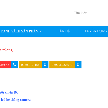
LIÊN HỆ
TUYỂN DỤNG
DANH SÁCH SẢN PHẨM
 tổ ong
Liên hệ
0939.917.456
0292.3.782.979
một chiều DC
n led hệ thống camera