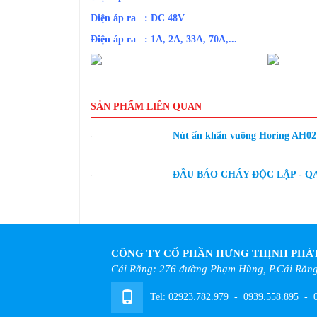
Điện áp ra : DC 48V
Điện áp ra : 1A, 2A, 33A, 70A,...
SẢN PHẨM LIÊN QUAN
Nút ấn khẩn vuông Horing AH02
ĐẦU BÁO CHÁY ĐỘC LẬP - Q
CÔNG TY CỔ PHẦN HƯNG THỊNH PHÁ
Cái Răng: 276 đường Phạm Hùng, P.Cái Răng
Tel:
02923.782.979
-
0939.558.895
-
0