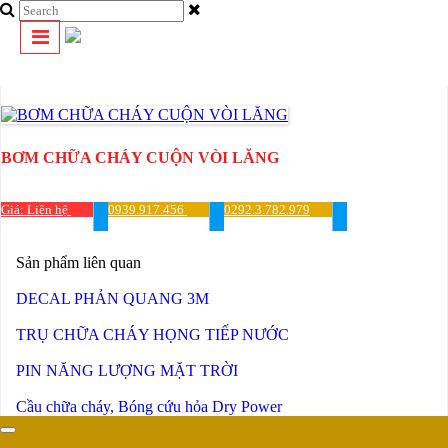
HƯNG THỊNH PHÁT
GIỚI THIỆU
THÔNG TIN CẦN BIẾT
DANH SÁCH SẢN PHẨM
LIÊN HỆ
BƠM CHỮA CHÁY CUỘN VÒI LĂNG
TUYỂN DỤNG
Giá: Liên hệ
0939.917.456
0292.3.782.979
Sản phẩm liên quan
DECAL PHẢN QUANG 3M
TRỤ CHỮA CHÁY HỌNG TIẾP NƯỚC
PIN NĂNG LƯỢNG MẶT TRỜI
Cầu chữa cháy, Bóng cứu hỏa Dry Power