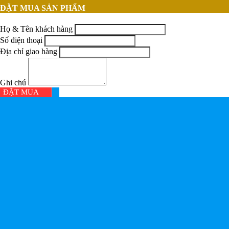
ĐẶT MUA SẢN PHẨM
Họ & Tên khách hàng
Số điện thoại
Địa chỉ giao hàng
Ghi chú
ĐẶT MUA
CÔNG TY CỔ PHẦN HƯNG THỊNH PHÁT
Cái Răng: 276 đường Phạm Hùng, P.Cái Răng, TP.Cần Thơ
Tel:
02923.782.979
-
0939.558.895
-
0896.676.388
-
0708.566.114
MST: 1800647768
Email:
ketoanhtpcantho@gmail.com